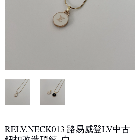
RELV.NECK013 路易威登LV中古
鈕扣改造項鍊_白