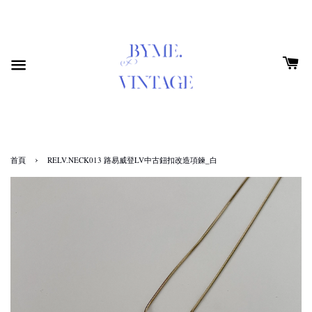
›
首頁
RELV.NECK013 路易威登LV中古鈕扣改造項鍊_白