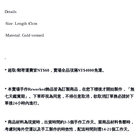
Details
·
Size: Length 45cm
·
Material: Gold vermeil
-
超取
郵寄運費皆
，賣場全品項滿
免運。
*
/
NT$60
NT$4000
本賣場手作
飾品皆為訂製商品，在您下標後才開始製作，「無
*
Reworked
七天鑑賞期」。下單即視為同意，不得任意取消，欲取消訂單務必請於下
單後
小時內進行。
24
商品材料為現貨時，出貨時間約
個手作工作天。當商品材料售罄時，
*
3-5
考慮到海外空運以及手工製作的時效性，配送時間則需
個工作天。
14-21