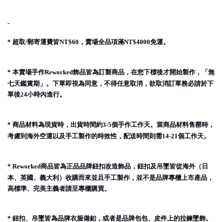
-
超取
郵寄運費皆
，賣場全品項滿
免運。
*
/
NT$60
NT$4000
本賣場手作
飾品皆為訂製商品，在您下標後才開始製作，「無
*
Reworked
七天鑑賞期」。下單即視為同意，不得任意取消，欲取消訂單務必請於下
單後
小時內進行。
24
商品材料為現貨時，出貨時間約
個手作工作天。當商品材料售罄時，
*
3-5
考慮到海外空運以及手工製作的時效性，配送時間則需
個工作天。
14-21
商品皆為正品品牌鈕扣改造飾品，鈕扣及吊墜皆從海外（日
* Reworked
本、英國、義大利）收購而來並且手工製作，並不是品牌專櫃上市產品，
高標準、完美主義者請至專櫃購買。
鈕扣、吊墜皆為品牌衣服備釦，或者是品牌包包、皮件上的拉鍊墜飾。
*