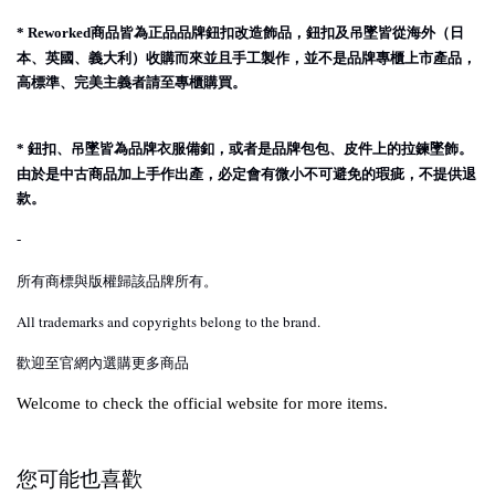
商品皆為正品品牌鈕扣改造飾品，鈕扣及吊墜皆從海外（日
* Reworked
本、英國、義大利）收購而來並且手工製作，並不是品牌專櫃上市產品，
高標準、完美主義者請至專櫃購買。
鈕扣、吊墜皆為品牌衣服備釦，或者是品牌包包、皮件上的拉鍊墜飾。
*
由於是中古商品加上手作出產，必定會有微小不可避免的瑕疵，不提供退
款。
-
所有商標與版權歸該品牌所有。
All trademarks and copyrights belong to the brand.
歡迎至官網內選購更多商品
Welcome to check the official website for more items.
您可能也喜歡