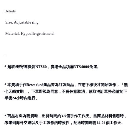
Details
·
Size: Adjustable ring
·
Material: Hypoallergenicmetel
-
超取
郵寄運費皆
，賣場全品項滿
免運。
*
/
NT$60
NT$4000
本賣場手作
飾品皆為訂製商品，在您下標後才開始製作，「無
*
Reworked
七天鑑賞期」。下單即視為同意，不得任意取消，欲取消訂單務必請於下
單後
小時內進行。
24
商品材料為現貨時，出貨時間約
個手作工作天。當商品材料售罄時，
*
3-5
考慮到海外空運以及手工製作的時效性，配送時間則需
個工作天。
14-21