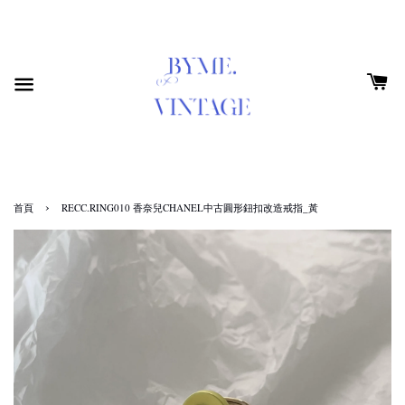
›
首頁
RECC.RING010 香奈兒CHANEL中古圓形鈕扣改造戒指_黃