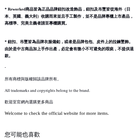
商品皆為正品品牌鈕扣改造飾品，鈕扣及吊墜皆從海外（日
* Reworked
本、英國、義大利）收購而來並且手工製作，並不是品牌專櫃上市產品，
高標準、完美主義者請至專櫃購買。
鈕扣、吊墜皆為品牌衣服備釦，或者是品牌包包、皮件上的拉鍊墜飾。
*
由於是中古商品加上手作出產，必定會有微小不可避免的瑕疵，不提供退
款。
-
所有商標與版權歸該品牌所有。
All trademarks and copyrights belong to the brand.
歡迎至官網內選購更多商品
Welcome to check the official website for more items.
您可能也喜歡