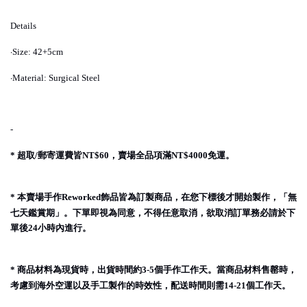
Details
·
Size: 42+5cm
·
Material: Surgical Steel
-
超取
郵寄運費皆
，賣場全品項滿
免運。
*
/
NT$60
NT$4000
本賣場手作
飾品皆為訂製商品，在您下標後才開始製作，「無
*
Reworked
七天鑑賞期」。下單即視為同意，不得任意取消，欲取消訂單務必請於下
單後
小時內進行。
24
商品材料為現貨時，出貨時間約
個手作工作天。當商品材料售罄時，
*
3-5
考慮到海外空運以及手工製作的時效性，配送時間則需
個工作天。
14-21