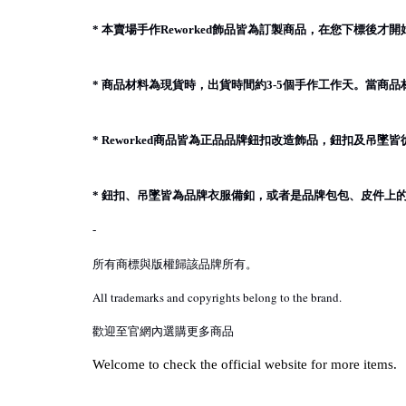
本賣場手作
飾品皆為訂製商品，在您下標後才開
*
Reworked
商品材料為現貨時，出貨時間約
個手作工作天。當商品
*
3-5
商品皆為正品品牌鈕扣改造飾品，鈕扣及吊墜皆
* Reworked
鈕扣、吊墜皆為品牌衣服備釦，或者是品牌包包、皮件上
*
-
所有商標與版權歸該品牌所有。
All trademarks and copyrights belong to the brand.
歡迎至官網內選購更多商品
Welcome to check the official website for more items.