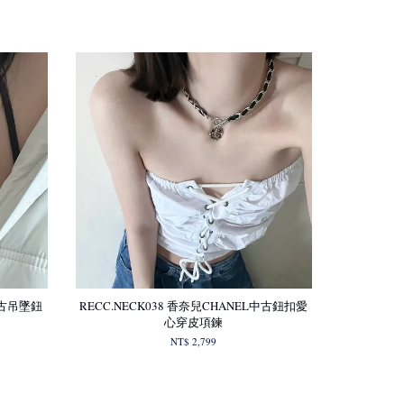
I中古吊墜鈕
RECC.NECK038 香奈兒CHANEL中古鈕扣愛
心穿皮項鍊
NT$ 2,799