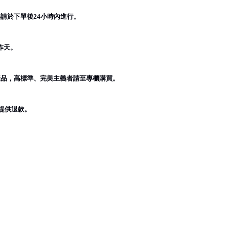
必請於下單後
小時內進行。
24
作天。
產品，高標準、完美主義者請至專櫃購買。
提供退款。