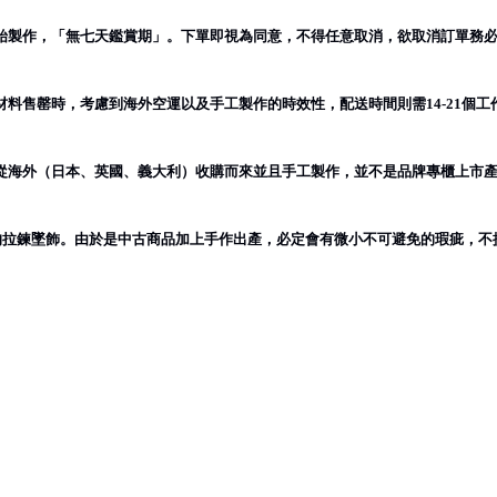
始製作，「無七天鑑賞期」。下單即視為同意，不得任意取消，欲取消訂單務
材料售罄時，考慮到海外空運以及手工製作的時效性，配送時間則需
個工
14-21
從海外（日本、英國、義大利）收購而來並且手工製作，並不是品牌專櫃上市
的拉鍊墜飾。由於是中古商品加上手作出產，必定會有微小不可避免的瑕疵，不