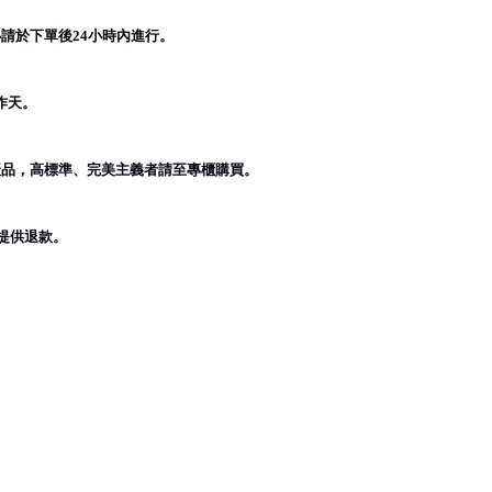
必請於下單後
小時內進行。
24
作天。
產品，高標準、完美主義者請至專櫃購買。
提供退款。