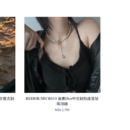
L中古復古鈕
REDIOR.NECK010 迪奧Dior中古鈕扣改造珍
珠項鏈
NT$ 2,799