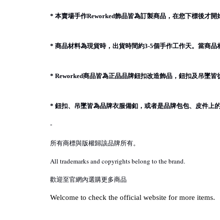
本賣場手作
飾品皆為訂製商品，在您下標後才開
*
Reworked
商品材料為現貨時，出貨時間約
個手作工作天。當商品
*
3-5
商品皆為正品品牌鈕扣改造飾品，鈕扣及吊墜皆
* Reworked
鈕扣、吊墜皆為品牌衣服備釦，或者是品牌包包、皮件上
*
-
所有商標與版權歸該品牌所有。
All trademarks and copyrights belong to the brand.
歡迎至官網內選購更多商品
Welcome to check the official website for more items.