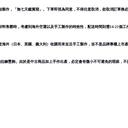
始製作，「無七天鑑賞期」。下單即視為同意，不得任意取消，欲取消訂單務
材料售罄時，考慮到海外空運以及手工製作的時效性，配送時間則需
個工
14-21
從海外（日本、英國、義大利）收購而來並且手工製作，並不是品牌專櫃上市
的拉鍊墜飾。由於是中古商品加上手作出產，必定會有微小不可避免的瑕疵，不