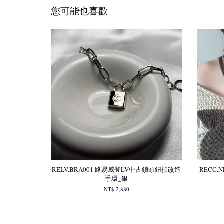
您可能也喜歡
RELV.BRA001 路易威登LV中古鎖頭鈕扣改造
RECC.
手環_銀
NT$ 2,880