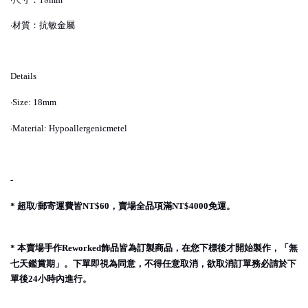
·材質：抗敏金屬
Details
·
Size: 18mm
·
Material: Hypoallergenicmetel
-
超取
郵寄運費皆
，賣場全品項滿
免運。
*
/
NT$60
NT$4000
本賣場手作
飾品皆為訂製商品，在您下標後才開始製作，「無
*
Reworked
七天鑑賞期」。下單即視為同意，不得任意取消，欲取消訂單務必請於下
單後
小時內進行。
24