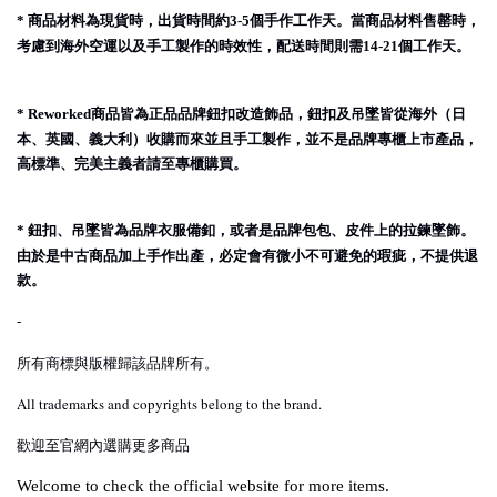
商品材料為現貨時，出貨時間約
個手作工作天。當商品材料售罄時，
*
3-5
考慮到海外空運以及手工製作的時效性，配送時間則需
個工作天。
14-21
商品皆為正品品牌鈕扣改造飾品，鈕扣及吊墜皆從海外（日
* Reworked
本、英國、義大利）收購而來並且手工製作，並不是品牌專櫃上市產品，
高標準、完美主義者請至專櫃購買。
鈕扣、吊墜皆為品牌衣服備釦，或者是品牌包包、皮件上的拉鍊墜飾。
*
由於是中古商品加上手作出產，必定會有微小不可避免的瑕疵，不提供退
款。
-
所有商標與版權歸該品牌所有。
All trademarks and copyrights belong to the brand.
歡迎至官網內選購更多商品
Welcome to check the official website for more items.