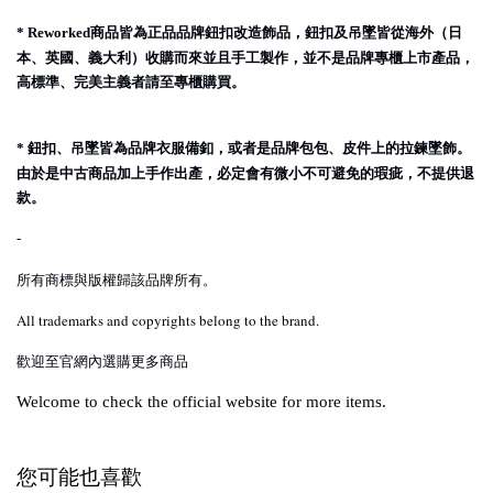
商品皆為正品品牌鈕扣改造飾品，鈕扣及吊墜皆從海外（日
* Reworked
本、英國、義大利）收購而來並且手工製作，並不是品牌專櫃上市產品，
高標準、完美主義者請至專櫃購買。
鈕扣、吊墜皆為品牌衣服備釦，或者是品牌包包、皮件上的拉鍊墜飾。
*
由於是中古商品加上手作出產，必定會有微小不可避免的瑕疵，不提供退
款。
-
所有商標與版權歸該品牌所有。
All trademarks and copyrights belong to the brand.
歡迎至官網內選購更多商品
Welcome to check the official website for more items.
您可能也喜歡