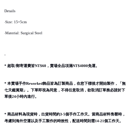
Details
·
Size: 15+5cm
·
Material: Surgical Steel
-
超取
郵寄運費皆
，賣場全品項滿
免運。
*
/
NT$60
NT$4000
本賣場手作
飾品皆為訂製商品，在您下標後才開始製作，「無
*
Reworked
七天鑑賞期」。下單即視為同意，不得任意取消，欲取消訂單務必請於下
單後
小時內進行。
24
商品材料為現貨時，出貨時間約
個手作工作天。當商品材料售罄時，
*
3-5
考慮到海外空運以及手工製作的時效性，配送時間則需
個工作天。
14-21